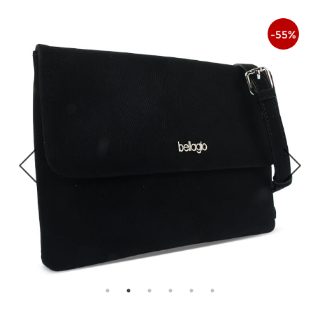
-
55
%