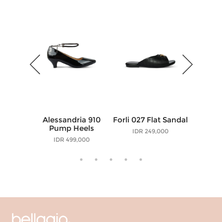
Alessandria 910
Forli 027 Flat Sandal
Peony 3
Pump Heels
IDR 249,000
IDR 499,000
IDR