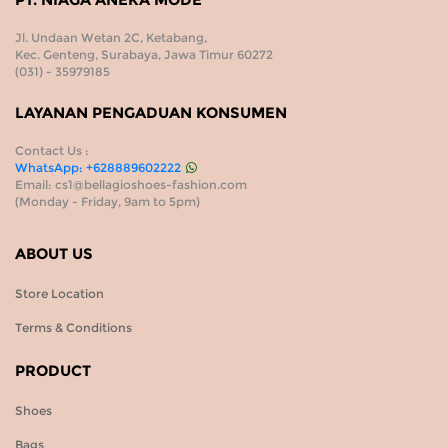
PT. NIAGA ANEKA MODE
Jl. Undaan Wetan 2C, Ketabang,
Kec. Genteng, Surabaya, Jawa Timur 60272
(031) - 35979185
LAYANAN PENGADUAN KONSUMEN
Contact Us :
WhatsApp:
+628889602222
Email:
cs1@bellagioshoes-fashion.com
(Monday - Friday, 9am to 5pm)
ABOUT US
Store Location
Terms & Conditions
PRODUCT
Shoes
Bags